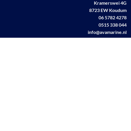
Kramerswei 4G
8723 EW Koudum
06 5782 4278
0515 338 044
info@avamarine.nl
NL63 KNAB 0259 1499 85
KvK 70395373
BTW NL001460831B71
Linkedin AVA marine
Facebook AVA/marine