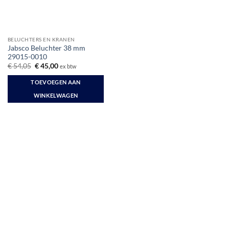
BELUCHTERS EN KRANEN
Jabsco Beluchter 38 mm
29015-0010
Oorspronkelijke
Huidige
€
54,05
€
45,00
ex btw
prijs
prijs
was:
is:
TOEVOEGEN AAN
€ 54,05.
€ 45,00.
WINKELWAGEN