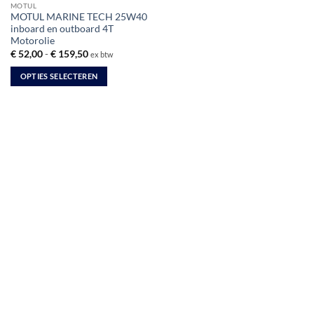
MOTUL
MOTUL MARINE TECH 25W40
inboard en outboard 4T
Motorolie
Prijsklasse:
€
52,00
-
€
159,50
ex btw
€ 52,00
tot
OPTIES SELECTEREN
€ 159,50
Dit
product
heeft
meerdere
variaties.
Deze
optie
kan
gekozen
worden
op
de
productpagina