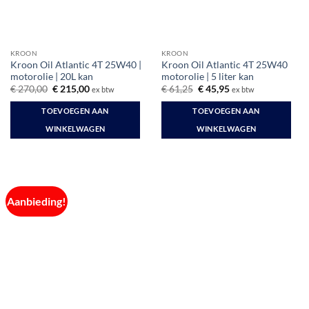
KROON
KROON
Kroon Oil Atlantic 4T 25W40 |
Kroon Oil Atlantic 4T 25W40
motorolie | 20L kan
motorolie | 5 liter kan
Oorspronkelijke
Huidige
Oorspronkelijke
Huidige
€
270,00
€
215,00
€
61,25
€
45,95
ex btw
ex btw
prijs
prijs
prijs
prijs
was:
is:
was:
is:
TOEVOEGEN AAN
TOEVOEGEN AAN
€ 270,00.
€ 215,00.
€ 61,25.
€ 45,95.
WINKELWAGEN
WINKELWAGEN
Aanbieding!