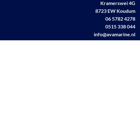
Kramerswei 4G
8723 EW Koudum
06 5782 4278
0515 338 044
info@avamarine.nl
NL63 KNAB 0259 1499 85
KvK 70395373
BTW NL001460831B71
Linkedin AVA marine
Facebook AVA/marine