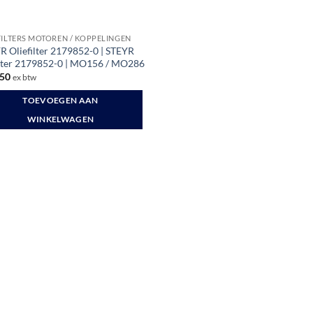
FILTERS MOTOREN / KOPPELINGEN
R Oliefilter 2179852-0 | STEYR
ilter 2179852-0 | MO156 / MO286
50
ex btw
TOEVOEGEN AAN
WINKELWAGEN