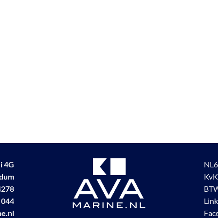
i 4G
NL6
udum
KvK
4278
BTW
 044
Lin
e.nl
Fac