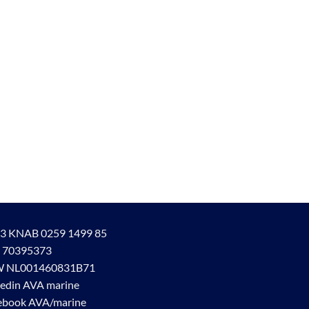
3 KNAB 0259 1499 85
 70395373
 NL001460831B71
kedin AVA marine
ebook AVA/marine