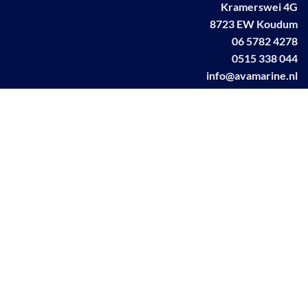
Kramerswei 4G
8723 EW Koudum
06 5782 4278
0515 338 044
info@avamarine.nl
NL63 KNAB 0259 1499 85
KvK 70395373
BTW NL001460831B71
Linkedin AVA marine
Facebook AVA/marine