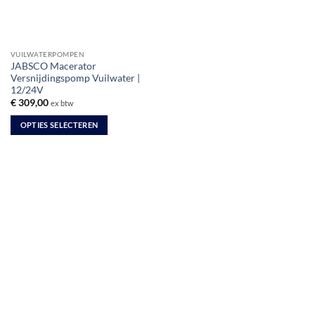
VUILWATERPOMPEN
JABSCO Macerator
Versnijdingspomp Vuilwater |
12/24V
€
309,00
ex btw
OPTIES SELECTEREN
Dit
product
heeft
meerdere
variaties.
Deze
optie
kan
gekozen
worden
op
de