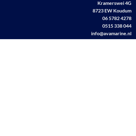
Kramerswei 4G
8723 EW Koudum
06 5782 4278
0515 338 044
info@avamarine.nl
NL63 KNAB 0259 1499 85
KvK 70395373
BTW NL001460831B71
Linkedin AVA marine
Facebook AVA/marine