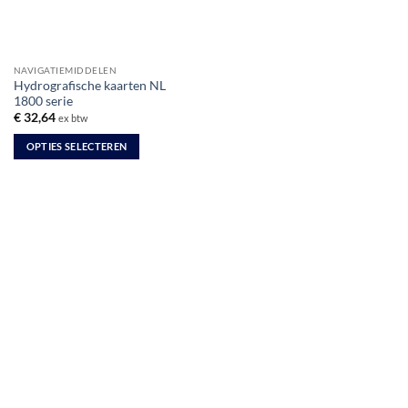
NAVIGATIEMIDDELEN
Hydrografische kaarten NL
1800 serie
€
32,64
ex btw
OPTIES SELECTEREN
Dit
product
heeft
meerdere
variaties.
Deze
optie
kan
gekozen
worden
op
de
productpagina