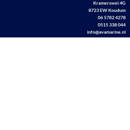
Kramerswei 4G
8723 EW Koudum
06 5782 4278
0515 338 044
info@avamarine.nl
NL63 KNAB 0259 1499 85
KvK 70395373
BTW NL001460831B71
Linkedin AVA marine
Facebook AVA/marine