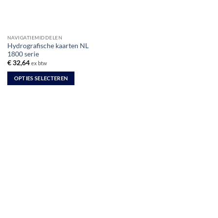
NAVIGATIEMIDDELEN
Hydrografische kaarten NL
1800 serie
€
32,64
ex btw
OPTIES SELECTEREN
Dit
product
heeft
meerdere
variaties.
Deze
optie
kan
gekozen
worden
op
de
productpagina