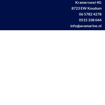
Kramerswei 4G
8723 EW Koudum
06 5782 4278
0515 338 044
info@avamarine.nl
NL63 KNAB 0259 1499 85
KvK 70395373
BTW NL001460831B71
Linkedin AVA marine
Facebook AVA/marine