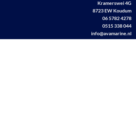
Kramerswei 4G
8723 EW Koudum
06 5782 4278
0515 338 044
info@avamarine.nl
NL63 KNAB 0259 1499 85
KvK 70395373
BTW NL001460831B71
Linkedin AVA marine
Facebook AVA/marine