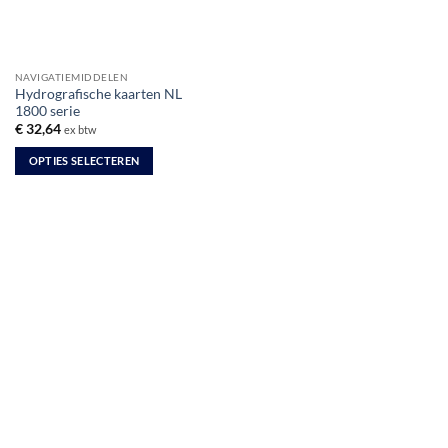
NAVIGATIEMIDDELEN
Hydrografische kaarten NL
1800 serie
€
32,64
ex btw
OPTIES SELECTEREN
Dit
product
heeft
meerdere
variaties.
Deze
optie
kan
gekozen
worden
op
de
productpagina