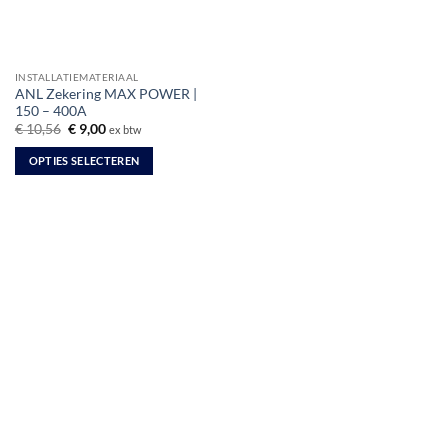
INSTALLATIEMATERIAAL
ANL Zekering MAX POWER |
150 – 400A
Oorspronkelijke
Huidige
€
10,56
€
9,00
ex btw
prijs
prijs
was:
is:
OPTIES SELECTEREN
€ 10,56.
€ 9,00.
Dit
product
heeft
meerdere
variaties.
Deze
optie
kan
gekozen
worden
op
de
productpagina