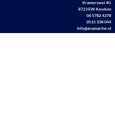
Kramerswei 4G
8723 EW Koudum
06 5782 4278
0515 338 044
info@avamarine.nl
NL63 KNAB 0259 1499 85
KvK 70395373
BTW NL001460831B71
Linkedin AVA marine
Facebook AVA/marine