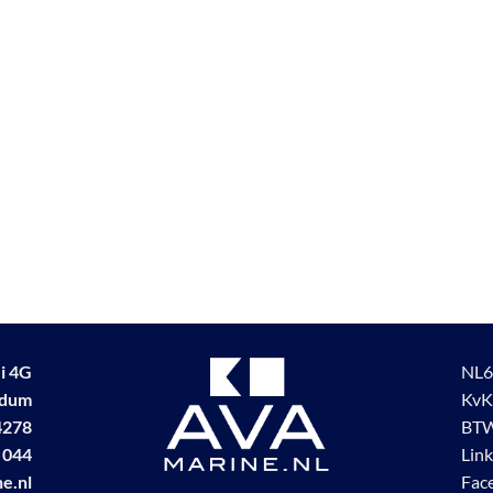
i 4G
NL6
udum
KvK
4278
BTW
 044
Lin
e.nl
Fac