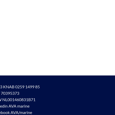
3 KNAB 0259 1499 85
 70395373
 NL001460831B71
kedin AVA marine
ebook AVA/marine