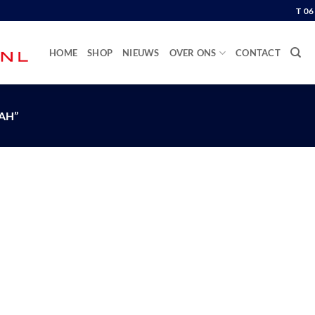
T 0
HOME
SHOP
NIEUWS
OVER ONS
CONTACT
AH”