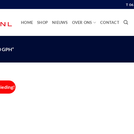
T 0
HOME
SHOP
NIEUWS
OVER ONS
CONTACT
 GPH”
ieding!