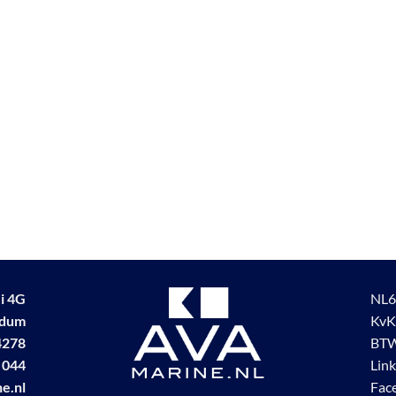
i 4G
NL6
udum
KvK
4278
BTW
 044
Lin
e.nl
Fac