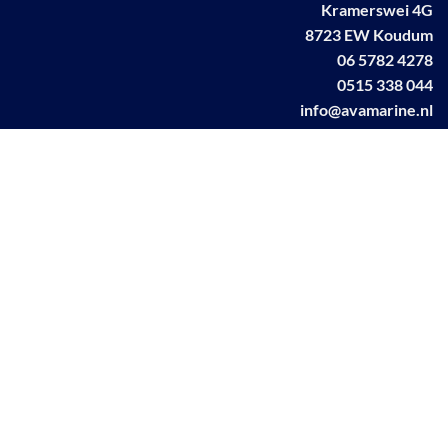
Kramerswei 4G
8723 EW Koudum
06 5782 4278
0515 338 044
info@avamarine.nl
NL63 KNAB 0259 1499 85
KvK 70395373
BTW NL001460831B71
Linkedin AVA marine
Facebook AVA/marine