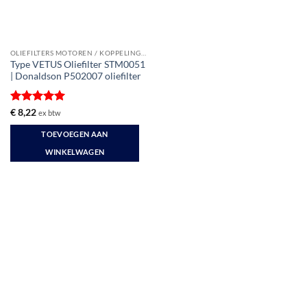
OLIEFILTERS MOTOREN / KOPPELINGEN
Type VETUS Oliefilter STM0051
| Donaldson P502007 oliefilter
Gewaardeerd
€
8,22
ex btw
5
uit 5
TOEVOEGEN AAN
WINKELWAGEN