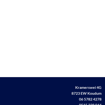
Kramerswei 4G
8723 EW Koudum
06 5782 4278
0515 338 044