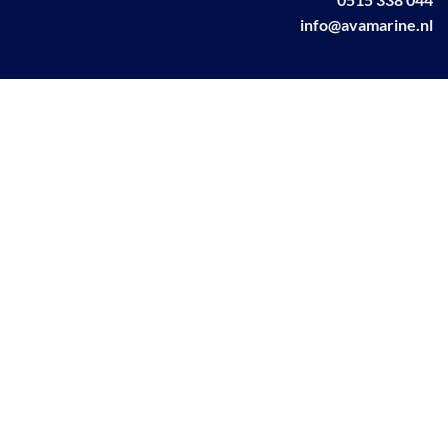
info@avamarine.nl
NL63 KNAB 0259 1499 85
KvK 70395373
BTW NL001460831B71
Linkedin AVA marine
Facebook AVA/marine
© AVA Marine
2026