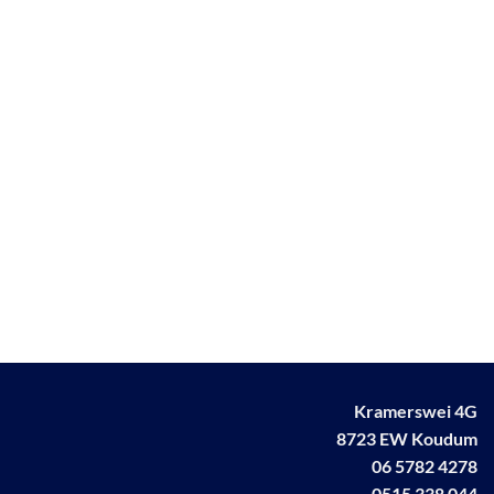
Kramerswei 4G
8723 EW Koudum
06 5782 4278
0515 338 044