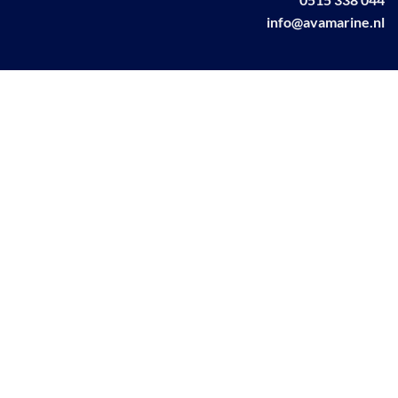
info@avamarine.nl
NL63 KNAB 0259 1499 85
KvK 70395373
BTW NL001460831B71
Linkedin AVA marine
Facebook AVA/marine
© AVA Marine
2026