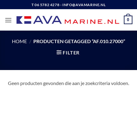
Ga
T 06 5782 4278 - INFO@AVAMARINE.NL
naar
inhoud
0
HOME
/
PRODUCTEN GETAGGED “AF.010.27000”
FILTER
Geen producten gevonden die aan je zoekcriteria voldoen.