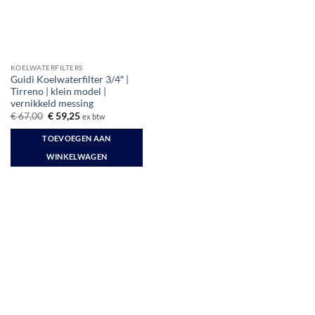
KOELWATERFILTERS
Guidi Koelwaterfilter 3/4″ |
Tirreno | klein model |
vernikkeld messing
Oorspronkelijke
Huidige
€
67,00
€
59,25
ex btw
prijs
prijs
was:
is:
TOEVOEGEN AAN
€ 67,00.
€ 59,25.
WINKELWAGEN