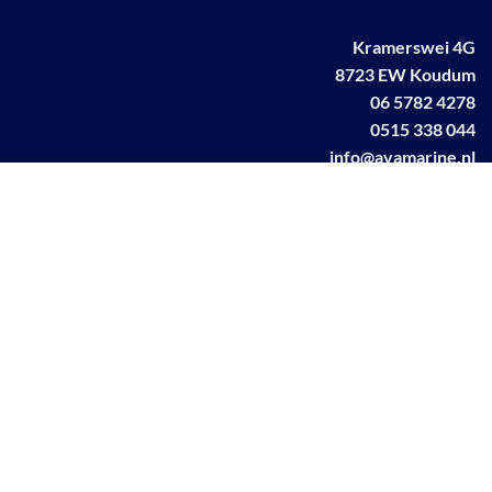
Kramerswei 4G
8723 EW Koudum
06 5782 4278
0515 338 044
info@avamarine.nl
NL63 KNAB 0259 1499 85
KvK 70395373
BTW NL001460831B71
Linkedin AVA marine