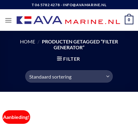
Ga
T 06 5782 4278 - INFO@AVAMARINE.NL
naar
inhoud
0
HOME
/
PRODUCTEN GETAGGED “FILTER
GENERATOR”
FILTER
Aanbieding!