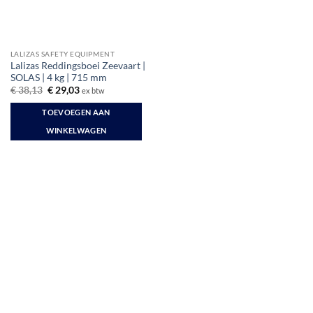
LALIZAS SAFETY EQUIPMENT
Lalizas Reddingsboei Zeevaart |
SOLAS | 4 kg | 715 mm
Oorspronkelijke
Huidige
€
38,13
€
29,03
ex btw
prijs
prijs
was:
is:
TOEVOEGEN AAN
€ 38,13.
€ 29,03.
WINKELWAGEN