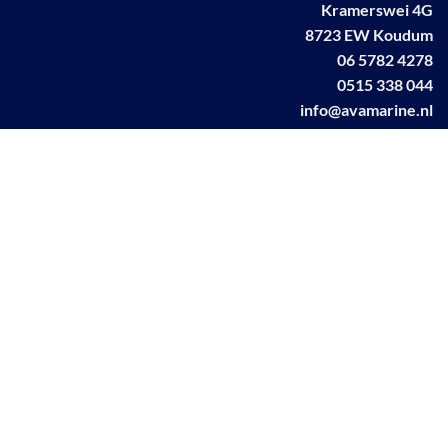
Kramerswei 4G
8723 EW Koudum
06 5782 4278
0515 338 044
info@avamarine.nl
NL63 KNAB 0259 1499 85
KvK 70395373
BTW NL001460831B71
Linkedin AVA marine
Facebook AVA/marine