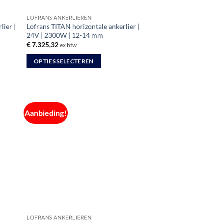
LOFRANS ANKERLIEREN
ier |
Lofrans TITAN horizontale ankerlier |
24V | 2300W | 12-14 mm
€
7.325,32
ex btw
OPTIES SELECTEREN
Dit
product
heeft
meerdere
Aanbieding!
variaties.
Deze
optie
kan
gekozen
worden
op
de
productpagina
LOFRANS ANKERLIEREN