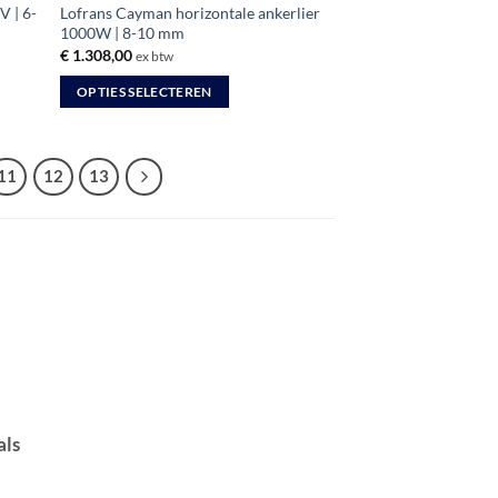
V | 6-
Lofrans Cayman horizontale ankerlier
1000W | 8-10 mm
€
1.308,00
ex btw
OPTIES SELECTEREN
Dit
product
heeft
11
12
13
meerdere
variaties.
Deze
optie
kan
gekozen
worden
op
de
productpagina
als