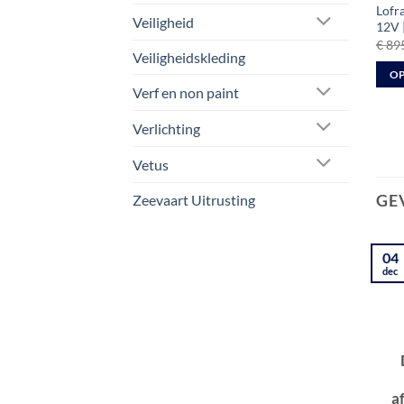
Lofr
Veiligheid
12V 
€
895
Veiligheidskleding
OP
Verf en non paint
Dit
prod
Verlichting
heeft
meer
Vetus
varia
GE
Zeevaart Uitrusting
Deze
optie
kan
04
geko
dec
word
op
de
prod
a