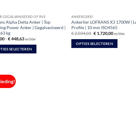
R GEGALVANISEERD OF RVS
ANKERGEREI
ans Alpha Delta Anker | Top
Ankerlier LOFRANS X3 1700W | 
ing Power Anker | Gegalvaniseerd |
Profile | 10 mm ISO4565
 63 kg
Oorspronkelijke
Huidige
€
2.034,03
€
1.720,00
ex btw
prijs
prijs
Prijsklasse:
00
-
€
448,63
ex btw
was:
is:
€ 35,00
OPTIES SELECTEREN
€ 2.034,03.
€ 1.720,00.
tot
TIES SELECTEREN
Dit
€ 448,63
product
uct
heeft
meerdere
dere
variaties.
ieding!
ties.
Deze
optie
kan
gekozen
zen
worden
en
op
de
productpagina