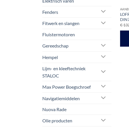
Elektrisch varen
prod
AANB
Fenders
LOFR
DIN7
Fitwerk en slangen
€
132
Fluistermotoren
Gereedschap
Hempel
Lijm- en kleeftechniek
STALOC
Max Power Boegschroef
Navigatiemiddelen
Nuova Rade
Olie producten