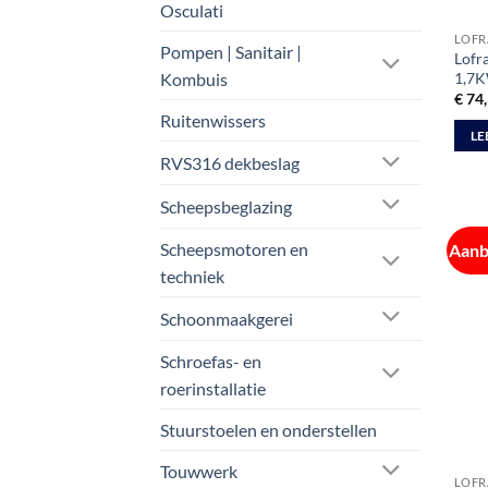
Osculati
LOFR
Pompen | Sanitair |
Lofra
1,7
Kombuis
€
74,
Ruitenwissers
LE
RVS316 dekbeslag
Scheepsbeglazing
Scheepsmotoren en
Aanb
techniek
Schoonmaakgerei
Schroefas- en
roerinstallatie
Stuurstoelen en onderstellen
Touwwerk
LOFR