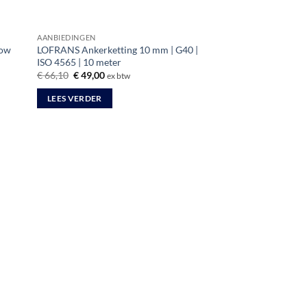
AANBIEDINGEN
Low
LOFRANS Ankerketting 10 mm | G40 |
ISO 4565 | 10 meter
Oorspronkelijke
Huidige
€
66,10
€
49,00
ex btw
prijs
prijs
was:
is:
LEES VERDER
€ 66,10.
€ 49,00.