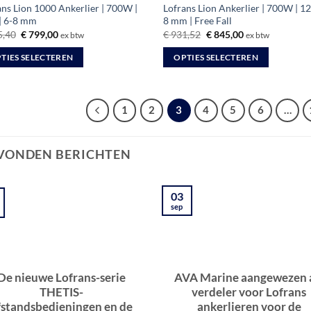
ans Lion 1000 Ankerlier | 700W |
Lofrans Lion Ankerlier | 700W | 12
| 6-8 mm
8 mm | Free Fall
Oorspronkelijke
Huidige
Oorspronkelijke
Huidige
,40
€
799,00
€
931,52
€
845,00
ex btw
ex btw
prijs
prijs
prijs
prijs
was:
is:
was:
is:
TIES SELECTEREN
OPTIES SELECTEREN
€ 895,40.
€ 799,00.
€ 931,52.
€ 845,00.
Dit
uct
product
heeft
1
2
3
4
5
6
…
dere
meerdere
ties.
variaties.
VONDEN BERICHTEN
Deze
optie
kan
03
zen
gekozen
sep
en
worden
op
de
uctpagina
productpagina
De nieuwe Lofrans-serie
AVA Marine aangewezen 
THETIS-
verdeler voor Lofrans
fstandsbedieningen en de
ankerlieren voor de