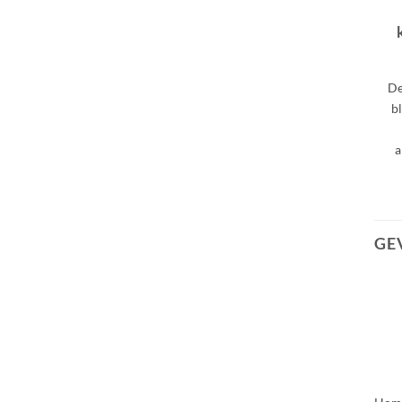
De
b
a
GE