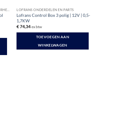
BEDIENINGEN, KETTINGTELLERS EN LIERHENDELS
LOFRANS ONDERDELEN EN PARTS
ol
Lofrans Control Box 3 polig | 12V | 0,5-
1,7KW
€
74,34
ex btw
TOEVOEGEN AAN
WINKELWAGEN