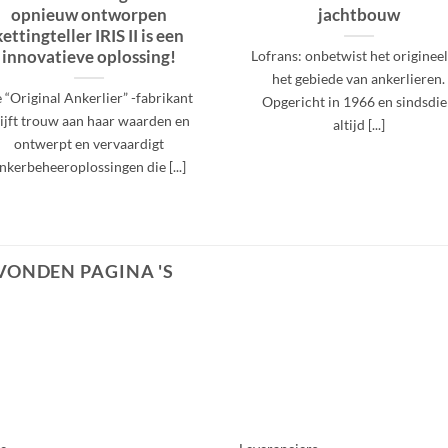
opnieuw ontworpen
jachtbouw
kettingteller IRIS II is een
innovatieve oplossing!
Lofrans: onbetwist het originee
het gebiede van ankerlieren.
 “Original Ankerlier” -fabrikant
Opgericht in 1966 en sindsdi
lijft trouw aan haar waarden en
altijd [...]
ontwerpt en vervaardigt
nkerbeheeroplossingen die [...]
VONDEN PAGINA 'S