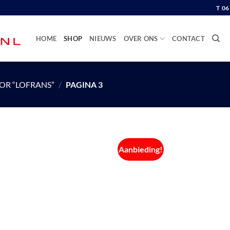
T 0
HOME
SHOP
NIEUWS
OVER ONS
CONTACT
OR “LOFRANS”
/
PAGINA 3
Aanbieding!