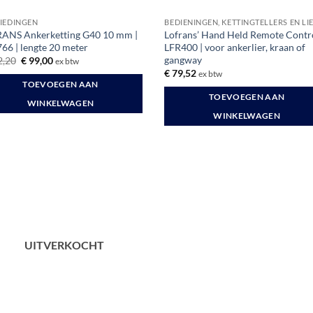
uctpagina
IEDINGEN
ANS Ankerketting G40 10 mm |
Lofrans’ Hand Held Remote Contr
66 | lengte 20 meter
LFR400 | voor ankerlier, kraan of
gangway
Oorspronkelijke
Huidige
,20
€
99,00
ex btw
prijs
prijs
€
79,52
ex btw
was:
is:
TOEVOEGEN AAN
€ 132,20.
€ 99,00.
TOEVOEGEN AAN
WINKELWAGEN
WINKELWAGEN
UITVERKOCHT