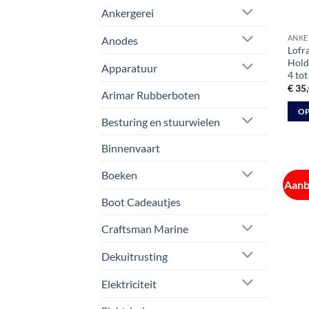
Ankergerei
ANKE
Anodes
Lofr
Hold
Apparatuur
4 tot
€
35,
Arimar Rubberboten
OP
Besturing en stuurwielen
Dit
prod
Binnenvaart
heeft
Boeken
meer
Aanb
varia
Boot Cadeautjes
Deze
optie
Craftsman Marine
kan
Dekuitrusting
geko
word
Elektriciteit
op
de