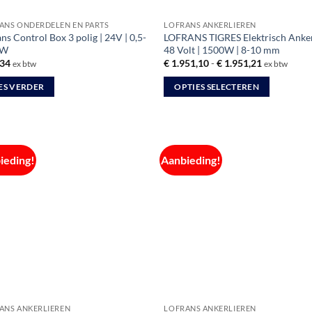
ANS ONDERDELEN EN PARTS
LOFRANS ANKERLIEREN
ns Control Box 3 polig | 24V | 0,5-
LOFRANS TIGRES Elektrisch Ankerl
KW
48 Volt | 1500W | 8-10 mm
Prijsklasse:
34
€
1.951,10
-
€
1.951,21
ex btw
ex btw
€ 1.951,10
tot
ES VERDER
OPTIES SELECTEREN
€ 1.951,21
Dit
product
heeft
meerdere
ieding!
Aanbieding!
variaties.
Deze
optie
kan
gekozen
worden
op
de
productpagina
ANS ANKERLIEREN
LOFRANS ANKERLIEREN