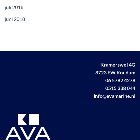
juli 2018
juni 2018
Kramerswei 4G
8723 EW Koudum
06 5782 4278
0515 338 044
info@avamarine.nl