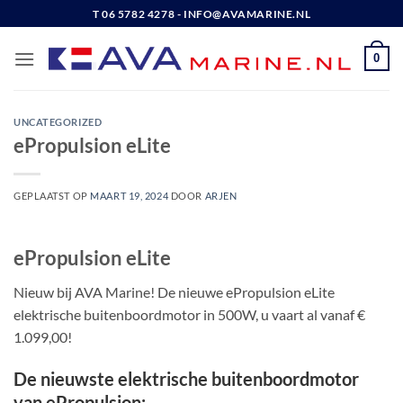
Ga
T 06 5782 4278 - INFO@AVAMARINE.NL
naar
inhoud
0
UNCATEGORIZED
ePropulsion eLite
GEPLAATST OP
MAART 19, 2024
DOOR
ARJEN
ePropulsion eLite
Nieuw bij AVA Marine! De nieuwe ePropulsion eLite
elektrische buitenboordmotor in 500W, u vaart al vanaf €
1.099,00!
De nieuwste elektrische buitenboordmotor
van ePropulsion: