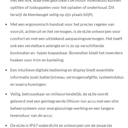
met één klik, waarmee gebruikers de motor moeiteloos kunnen
optillen of loskoppelen voor het opladen of onderhoud. Dit
terwijl de klembeugel veilig op zijn plaats blijft;
Met een ergonomisch handvat voor het precies regelen van
vooruit, achteruit en het vermogen, is de eLite ontworpen voor
comfort en met een uitstekend aanpassingsvermogen. Het heeft
ook een verstelbare aslengte en is zo op verschillende
bootmaten en -typen toepasbaar. Bovendien biedt het meerdere
hoeken voor trim en kanteling;
Een intuïtieve digitale bediening en display biedt essentiële
informatie zoals batterijniveau, vermogensafgifte, systeemstatus
en waarschuwingen;
Veilig, betrouwbaar en milieuvriendelijk, de eLite wordt
geleverd met een geïntegreerde lithium-ion accu met een slim
beheersysteem voor energiezuinige werking en een langere
levensduur van de accu;
De eLite is IP67 waterdicht en ontworpen om de zwaarste