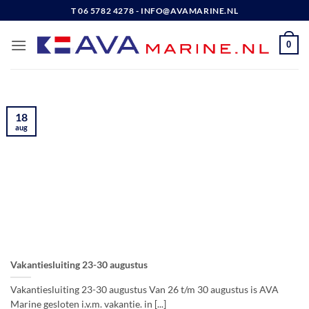
Ga
T 06 5782 4278 - INFO@AVAMARINE.NL
naar
inhoud
0
18
aug
Vakantiesluiting 23-30 augustus
Vakantiesluiting 23-30 augustus Van 26 t/m 30 augustus is AVA
Marine gesloten i.v.m. vakantie. in [...]