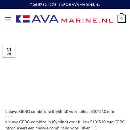
Ga
T 06 5782 4278 - INFO@AVAMARINE.NL
naar
inhoud
0
11
okt
Nieuwe GEBO combirollo (flyblind) voor luiken 510*510 mm
Nieuwe GEBO combirollo (flyblind) voor luiken 510*510 mm GEBO
introduceert een nieuwe combirollo voor luiken [...]