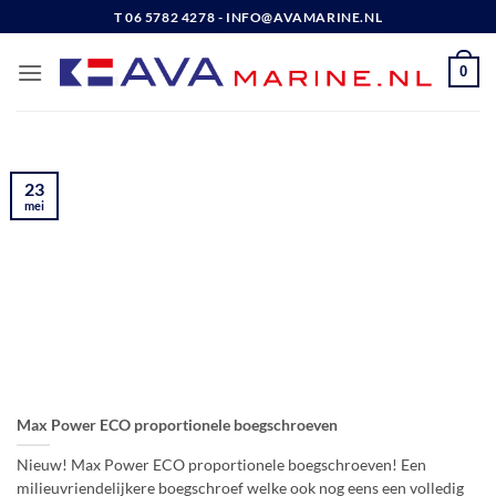
Ga
T 06 5782 4278 - INFO@AVAMARINE.NL
naar
inhoud
0
23
mei
Max Power ECO proportionele boegschroeven
Nieuw! Max Power ECO proportionele boegschroeven! Een
milieuvriendelijkere boegschroef welke ook nog eens een volledig