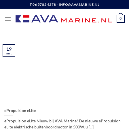
Ga
T 06 5782 4278 - INFO@AVAMARINE.NL
naar
inhoud
0
19
mrt
ePropulsion eLite
ePropulsion eLite Nieuw bij AVA Marine! De nieuwe ePropulsion
eLite elektrische buitenboordmotor in 500W, u [...]