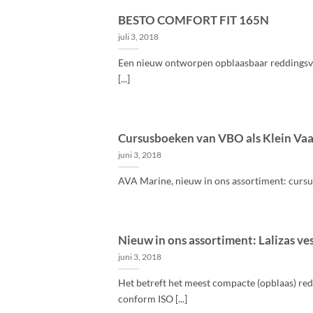
BESTO COMFORT FIT 165N
juli 3, 2018
Een nieuw ontworpen opblaasbaar reddingsve
[...]
Cursusboeken van VBO als Klein Vaar
juni 3, 2018
AVA Marine, nieuw in ons assortiment: cursus
Nieuw in ons assortiment: Lalizas ves
juni 3, 2018
Het betreft het meest compacte (opblaas) re
conform ISO [...]