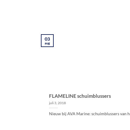
03
aug
FLAMELINE schuimblussers
juli 3, 2018
Nieuw bij AVA Marine: schuimblussers van het